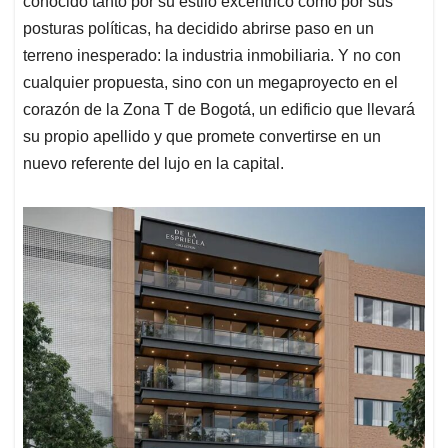
p
o
I
s
conocido tanto por su estilo excéntrico como por sus
p
k
n
posturas políticas, ha decidido abrirse paso en un
terreno inesperado: la industria inmobiliaria. Y no con
cualquier propuesta, sino con un megaproyecto en el
corazón de la Zona T de Bogotá, un edificio que llevará
su propio apellido y que promete convertirse en un
nuevo referente del lujo en la capital.