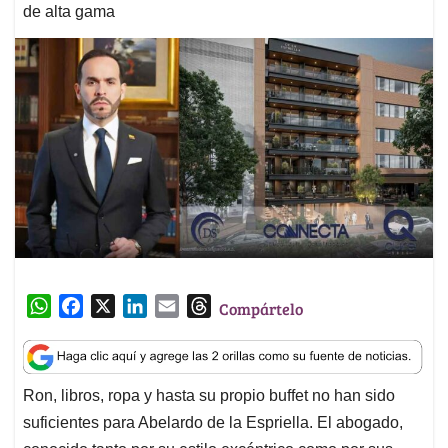
de alta gama
W
F
X
L
E
T
Compártelo
h
a
i
m
h
a
c
n
a
r
t
e
k
i
e
Ron, libros, ropa y hasta su propio buffet no han sido
s
b
e
l
a
suficientes para Abelardo de la Espriella. El abogado,
A
o
d
d