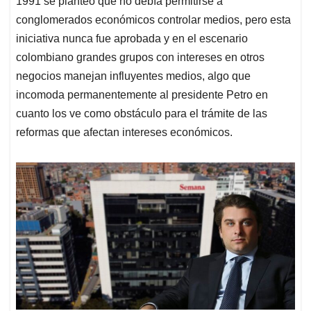
p
o
I
s
1991 se planteó que no debía permitirse a
p
k
n
conglomerados económicos controlar medios, pero esta
iniciativa nunca fue aprobada y en el escenario
colombiano grandes grupos con intereses en otros
negocios manejan influyentes medios, algo que
incomoda permanentemente al presidente Petro en
cuanto los ve como obstáculo para el trámite de las
reformas que afectan intereses económicos.