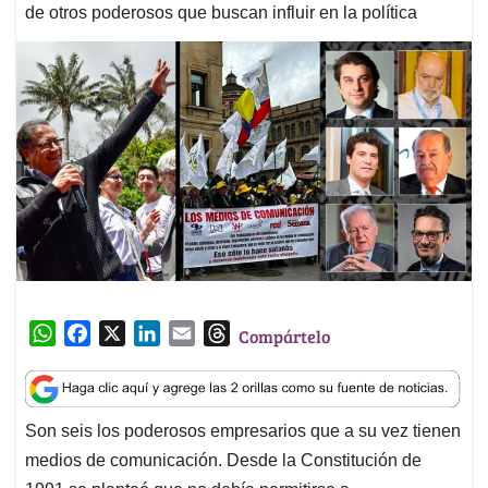
de otros poderosos que buscan influir en la política
W
F
X
L
E
T
Compártelo
h
a
i
m
h
a
c
n
a
r
t
e
k
i
e
Son seis los poderosos empresarios que a su vez tienen
s
b
e
l
a
medios de comunicación. Desde la Constitución de
A
o
d
d