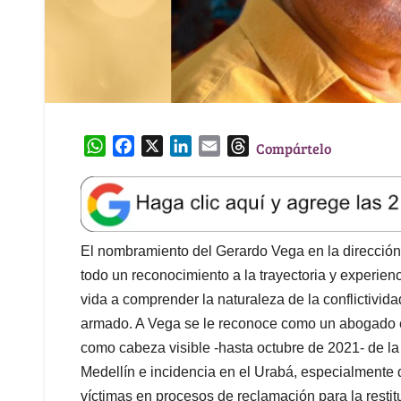
W
F
X
L
E
T
Compártelo
h
a
i
m
h
a
c
n
a
r
t
e
k
i
e
s
b
e
l
a
A
o
d
d
El nombramiento del Gerardo Vega en la dirección
p
o
I
s
todo un reconocimiento a la trayectoria y experie
p
k
n
vida a comprender la naturaleza de la conflictivida
armado. A Vega se le reconoce como un abogado esp
como cabeza visible -hasta octubre de 2021- de l
Medellín e incidencia en el Urabá, especialmente d
víctimas en procesos de reclamación para la restit