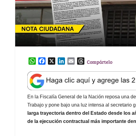
W
F
X
L
E
T
Compártelo
h
a
i
m
h
a
c
n
a
r
t
e
k
i
e
s
b
e
l
a
A
o
d
d
En la Fiscalía General de la Nación reposa una d
p
o
I
s
Trabajo y pone bajo una luz intensa al secretario 
p
k
n
larga trayectoria dentro del Estado desde los
de la ejecución contractual más importante dent