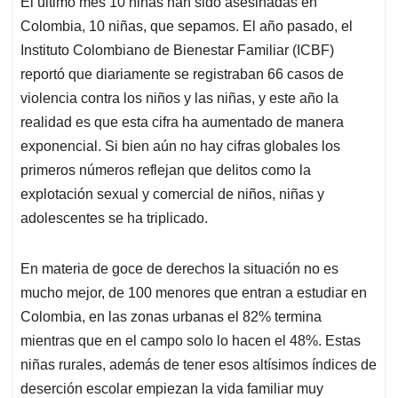
El último mes 10 niñas han sido asesinadas en
s
b
e
l
a
Colombia, 10 niñas, que sepamos. El año pasado, el
A
o
d
d
p
o
I
s
Instituto Colombiano de Bienestar Familiar (ICBF)
p
k
n
reportó que diariamente se registraban 66 casos de
violencia contra los niños y las niñas, y este año la
realidad es que esta cifra ha aumentado de manera
exponencial. Si bien aún no hay cifras globales los
primeros números reflejan que delitos como la
explotación sexual y comercial de niños, niñas y
adolescentes se ha triplicado.
En materia de goce de derechos la situación no es
mucho mejor, de 100 menores que entran a estudiar en
Colombia, en las zonas urbanas el 82% termina
mientras que en el campo solo lo hacen el 48%. Estas
niñas rurales, además de tener esos altísimos índices de
deserción escolar empiezan la vida familiar muy