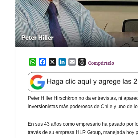
W
F
X
L
E
T
Compártelo
h
a
i
m
h
a
c
n
a
r
t
e
k
i
e
s
b
e
l
a
A
o
d
d
Peter Hiller Hirschkron no da entrevistas, ni apar
p
o
I
s
inversionistas más poderosos de Chile y uno de l
p
k
n
En sus 43 años como empresario ha pasado por los
través de su empresa HLR Group, manejada hoy po