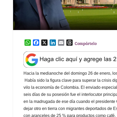
W
F
X
L
E
T
Compártelo
h
a
i
m
h
a
c
n
a
r
t
e
k
i
e
s
b
e
l
a
A
o
d
d
Hacia la medianoche del domingo 26 de enero, lo
p
o
I
s
Había sido la figura clave para superar la crisis
p
k
n
vilo la economía de Colombia. El enviado especia
seis días de su posesión fue el interlocutor princ
en la madrugada de ese día cuando el presidente G
dejar otro en tierra con migrantes deportados de 
con aranceles de 25 % para productos como café, pe