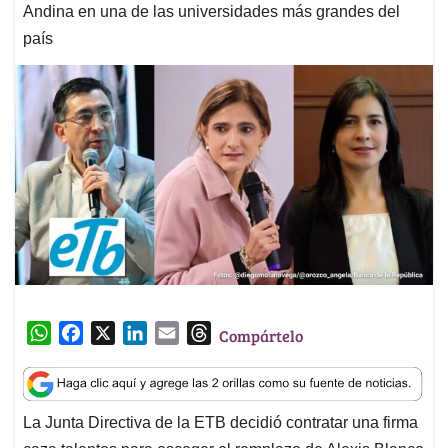
Andina en una de las universidades más grandes del
país
W
F
X
L
E
T
Compártelo
h
a
i
m
h
a
c
n
a
r
t
e
k
i
e
La Junta Directiva de la ETB decidió contratar una firma
s
b
e
l
a