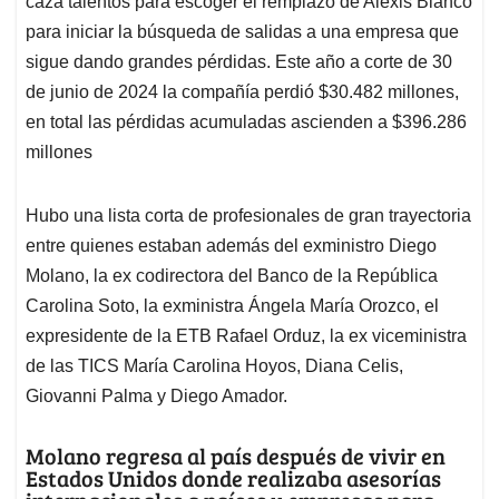
caza talentos para escoger el remplazo de Alexis Blanco
A
o
d
d
p
o
I
s
para iniciar la búsqueda de salidas a una empresa que
p
k
n
sigue dando grandes pérdidas. Este año a corte de 30
de junio de 2024 la compañía perdió $30.482 millones,
en total las pérdidas acumuladas ascienden a $396.286
millones
Hubo una lista corta de profesionales de gran trayectoria
entre quienes estaban además del exministro Diego
Molano, la ex codirectora del Banco de la República
Carolina Soto, la exministra Ángela María Orozco, el
expresidente de la ETB Rafael Orduz, la ex viceministra
de las TICS María Carolina Hoyos, Diana Celis,
Giovanni Palma y Diego Amador.
Molano regresa al país después de vivir en
Estados Unidos donde realizaba asesorías