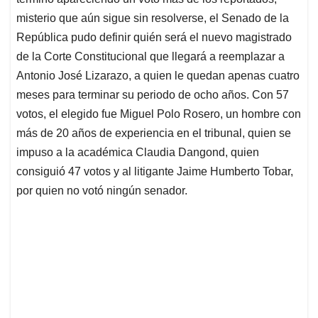
A
o
d
d
p
o
I
s
misterio que aún sigue sin resolverse, el Senado de la
p
k
n
República pudo definir quién será el nuevo magistrado
de la Corte Constitucional que llegará a reemplazar a
Antonio José Lizarazo, a quien le quedan apenas cuatro
meses para terminar su periodo de ocho años. Con 57
votos, el elegido fue Miguel Polo Rosero, un hombre con
más de 20 años de experiencia en el tribunal, quien se
impuso a la académica Claudia Dangond, quien
consiguió 47 votos y al litigante Jaime Humberto Tobar,
por quien no votó ningún senador.