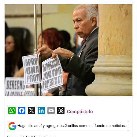
W
F
X
L
E
T
Compártelo
h
a
i
m
h
a
c
n
a
r
t
e
k
i
e