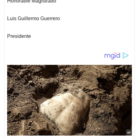
Honorable Magistrado
s
b
e
l
a
A
o
d
d
p
o
I
s
Luis Guillermo Guerrero
p
k
n
Presidente