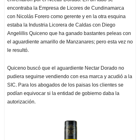
A
o
d
d
p
o
I
s
encontraba la Empresa de Licores de Cundinamarca
p
k
n
con Nicolás Forero como gerente y en la otra esquina
estaba la Industria Licorera de Caldas con Diego
Angelillis Quiceno que ha ganado bastantes peleas con
el aguardiente amarillo de Manzanares; pero esta vez no
le resultó.
Quiceno buscó que el aguardiente Nectar Dorado no
pudiera seguirse vendiendo con esa marca y acudió a la
SIC. Para los abogados de los paisas los clientes se
podían equivocar si la entidad de gobierno daba la
autorización.