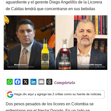
aguardiente y el gerente Diego Angelillis de la Licorera
de Caldas tendrá que concentrarse en sus bebidas
W
F
X
L
E
T
Compártelo
h
a
i
m
h
a
c
n
a
r
t
e
k
i
e
Dos pesos pesados de los licores en Colombia se
s
b
e
l
a
enfrentaron por el Nectar Dorado. En un lado se