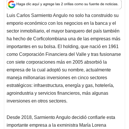
a
c
n
a
r
t
e
k
i
e
Luis Carlos Sarmiento Angulo no solo ha construido su
s
b
e
l
a
emporio económico con los negocios en la banca y el
A
o
d
d
p
o
I
s
sector inmobiliario, el mayor banquero del país también
p
k
n
ha hecho de Corficolombiana una de las empresas más
importantes en su bolsa. El holding, que nació en 1961
como Corporación Financiera del Valle y tras fusionarse
con siete corporaciones más en 2005 absorbió la
empresa de la cual adoptó su nombre, actualmente
maneja millonarias inversiones en cinco sectores
estratégicos: infraestructura, energía y gas, hotelería,
agroindustria y servicios financieros, más algunas
inversiones en otros sectores.
Desde 2018, Sarmiento Angulo decidió confiarle esta
importante empresa a la exministra María Lorena