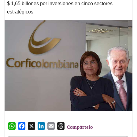
$ 1,65 billones por inversiones en cinco sectores
estratégicos
W
F
X
L
E
T
Compártelo
h
a
i
m
h