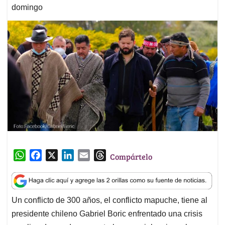
domingo
W
F
X
L
E
T
Compártelo
h
a
i
m
h
a
c
n
a
r
t
e
k
i
e
Un conflicto de 300 años, el conflicto mapuche, tiene al
s
b
e
l
a
presidente chileno Gabriel Boric enfrentado una crisis
A
o
d
d