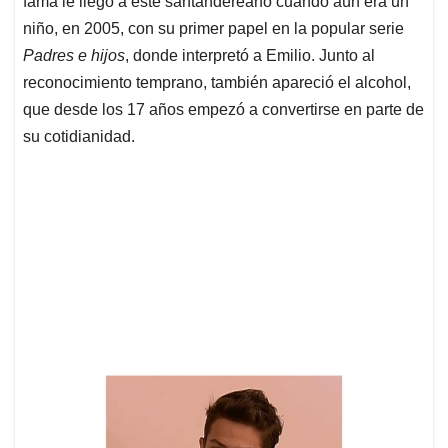
p
o
I
s
fama le llegó a este santandereano cuando aún era un
p
k
n
niño, en 2005, con su primer papel en la popular serie
Padres e hijos
, donde interpretó a Emilio. Junto al
reconocimiento temprano, también apareció el alcohol,
que desde los 17 años empezó a convertirse en parte de
su cotidianidad.