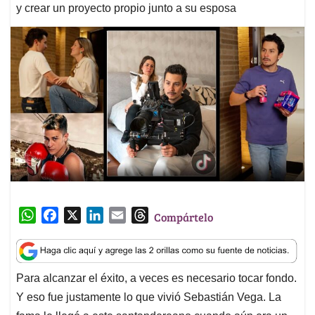
y crear un proyecto propio junto a su esposa
W
F
X
L
E
T
Compártelo
h
a
i
m
h
a
c
n
a
r
t
e
k
i
e
Para alcanzar el éxito, a veces es necesario tocar fondo.
s
b
e
l
a
Y eso fue justamente lo que vivió Sebastián Vega. La
A
o
d
d