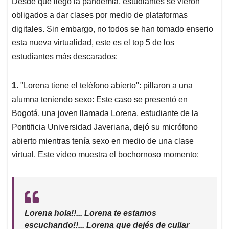
Desde que llegó la pandemia, estudiantes se vieron
s
b
e
l
a
obligados a dar clases por medio de plataformas
A
o
d
d
p
o
I
s
digitales. Sin embargo, no todos se han tomado enserio
p
k
n
esta nueva virtualidad, este es el top 5 de los
estudiantes más descarados:
1.
"Lorena tiene el teléfono abierto": pillaron a una
alumna teniendo sexo: Este caso se presentó en
Bogotá, una joven llamada Lorena, estudiante de la
Pontificia Universidad Javeriana, dejó su micrófono
abierto mientras tenía sexo en medio de una clase
virtual. Este video muestra el bochornoso momento:
Lorena hola!!... Lorena te estamos
escuchando!!... Lorena que dejés de culiar