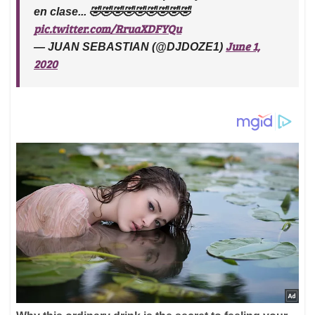
en clase... 🤣🤣🤣🤣🤣🤣🤣🤣🤣
pic.twitter.com/RruaXDFYQu
June 1,
— JUAN SEBASTIAN (@DJDOZE1)
2020