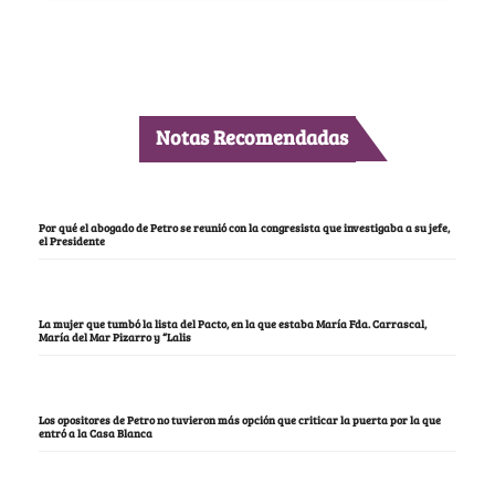
Notas Recomendadas
Por qué el abogado de Petro se reunió con la congresista que investigaba a su jefe,
el Presidente
La mujer que tumbó la lista del Pacto, en la que estaba María Fda. Carrascal,
María del Mar Pizarro y “Lalis
Los opositores de Petro no tuvieron más opción que criticar la puerta por la que
entró a la Casa Blanca