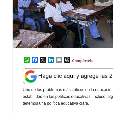
W
F
X
L
E
T
Compártelo
h
a
i
m
h
a
c
n
a
r
t
e
k
i
e
s
b
e
l
a
A
o
d
d
Uno de los problemas más críticos en la educación
p
o
I
s
estabilidad en las políticas educativas. Incluso,
p
k
n
tenemos una política educativa clara.