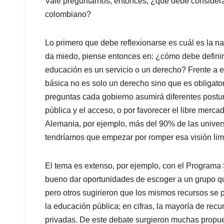
Vale preguntarnos, entonces, ¿qué debe considerar
colombiano?
Lo primero que debe reflexionarse es cuál es la nat
da miedo, piense entonces en: ¿cómo debe definir
educación es un servicio o un derecho? Frente a 
básica no es solo un derecho sino que es obligat
preguntas cada gobierno asumirá diferentes postur
pública y el acceso, o por favorecer el libre merca
Alemania, por ejemplo, más del 90% de las univer
tendríamos que empezar por romper esa visión limi
El tema es extenso, por ejemplo, con el Program
bueno dar oportunidades de escoger a un grupo qu
pero otros sugirieron que los mismos recursos se
la educación pública; en cifras, la mayoría de re
privadas. De este debate surgieron muchas propuest