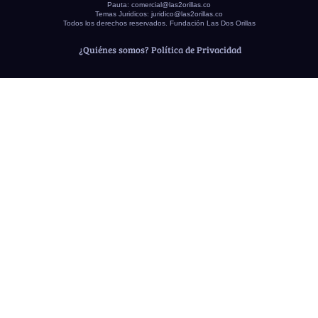
Pauta:
comercial@las2orillas.co
Temas Juridicos:
juridico@las2orillas.co
Todos los derechos reservados. Fundación Las Dos Orillas
¿Quiénes somos?
Política de Privacidad