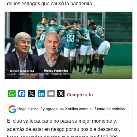
de los estragos que causó la pandemia
W
F
X
L
E
T
Compártelo
h
a
i
m
h
a
c
n
a
r
t
e
k
i
e
El club vallecaucano no pasa su mejor momento y,
s
b
e
l
a
además de estar en riesgo por su posible descenso,
A
o
d
d