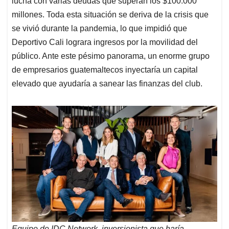
p
o
I
s
lucha con varias deudas que superan los $100.000
p
k
n
millones. Toda esta situación se deriva de la crisis que
se vivió durante la pandemia, lo que impidió que
Deportivo Cali lograra ingresos por la movilidad del
público. Ante este pésimo panorama, un enorme grupo
de empresarios guatemaltecos inyectaría un capital
elevado que ayudaría a sanear las finanzas del club.
Equipo de IDC Network, inversionista que haría