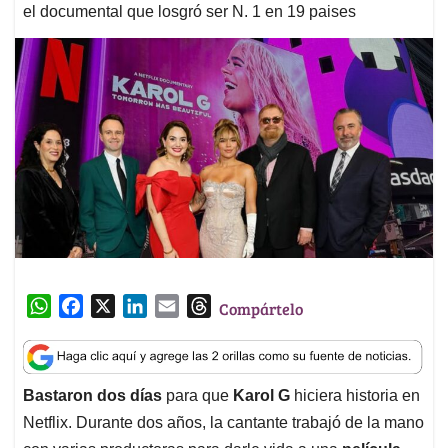
el documental que losgró ser N. 1 en 19 paises
W
F
X
L
E
T
Compártelo
h
a
i
m
h
a
c
n
a
r
t
e
k
i
e
Bastaron dos días
para que
Karol G
hiciera historia en
s
b
e
l
a
Netflix. Durante dos años, la cantante trabajó de la mano
A
o
d
d