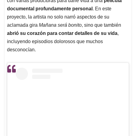
p
o
I
s
con varias productoras para darle vida a una
película
p
k
n
documental profundamente personal
. En este
proyecto, la artista no solo narró aspectos de su
aclamada gira
Mañana será bonito
, sino que también
abrió su corazón para contar detalles de su vida
,
incluyendo episodios dolorosos que muchos
desconocían.