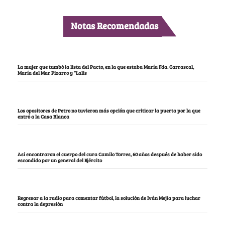
Notas Recomendadas
La mujer que tumbó la lista del Pacto, en la que estaba María Fda. Carrascal,
María del Mar Pizarro y “Lalis
Los opositores de Petro no tuvieron más opción que criticar la puerta por la que
entró a la Casa Blanca
Así encontraron el cuerpo del cura Camilo Torres, 60 años después de haber sido
escondido por un general del Ejército
Regresar a la radio para comentar fútbol, la solución de Iván Mejía para luchar
contra la depresión