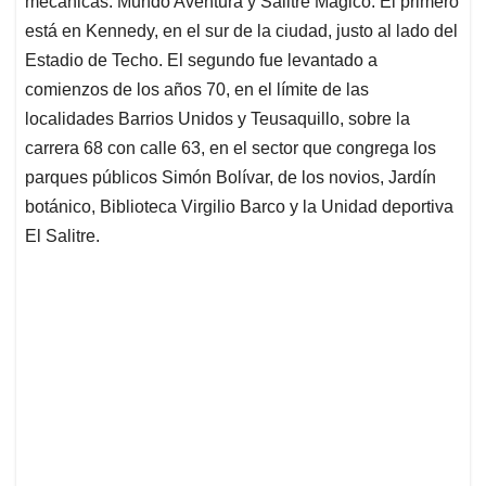
mecánicas: Mundo Aventura y Salitre Mágico. El primero
A
o
d
d
p
o
I
s
está en Kennedy, en el sur de la ciudad, justo al lado del
p
k
n
Estadio de Techo. El segundo fue levantado a
comienzos de los años 70, en el límite de las
localidades Barrios Unidos y Teusaquillo, sobre la
carrera 68 con calle 63, en el sector que congrega los
parques públicos Simón Bolívar, de los novios, Jardín
botánico, Biblioteca Virgilio Barco y la Unidad deportiva
El Salitre.