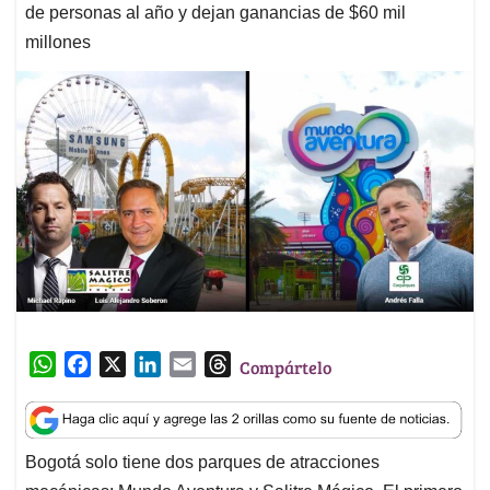
de personas al año y dejan ganancias de $60 mil
millones
W
F
X
L
E
T
Compártelo
h
a
i
m
h
a
c
n
a
r
t
e
k
i
e
Bogotá solo tiene dos parques de atracciones
s
b
e
l
a