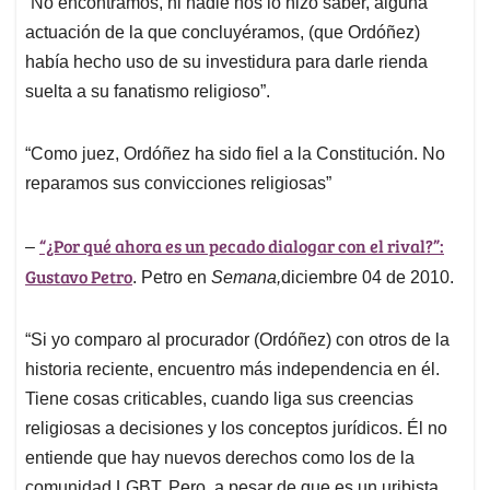
“No encontramos, ni nadie nos lo hizo saber, alguna
actuación de la que concluyéramos, (que Ordóñez)
había hecho uso de su investidura para darle rienda
suelta a su fanatismo religioso”.
“Como juez, Ordóñez ha sido fiel a la Constitución. No
reparamos sus convicciones religiosas”
“¿Por qué ahora es un pecado dialogar con el rival?”:
–
Gustavo Petro
. Petro en
Semana,
diciembre 04 de 2010.
“Si yo comparo al procurador (Ordóñez) con otros de la
historia reciente, encuentro más independencia en él.
Tiene cosas criticables, cuando liga sus creencias
religiosas a decisiones y los conceptos jurídicos. Él no
entiende que hay nuevos derechos como los de la
comunidad LGBT. Pero, a pesar de que es un uribista,