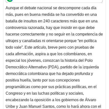
t
e
k
i
e
Aunque el debate nacional se descompone cada día
s
b
e
l
a
más, pues en buena medida se ha convertido en una
A
o
d
d
p
o
I
s
batalla de insultos en 240 caracteres más que en una
p
k
n
controversia razonada, hay que insistir en que debe
hacerse correctamente y no seguir en la competencia de
ultrajes y canalladas ni orientarse porque “en política
todo vale”. Este artículo, breve pero con pruebas de
cada afirmación, aspira a que los colombianos, en
especial los jóvenes, conozcan la historia del Polo
Democrático Alternativo (PDA), partido de la izquierda
democrática colombiana que ha dejado profunda y
positiva huella, tanto por sus concepciones
programáticas como por sus prácticas políticas, en el
Congreso y en las luchas políticas y sociales,
encabezando la oposición a los gobiernos de Álvaro
Uribe y Juan Manuel Santos, como lo hará ahora con el