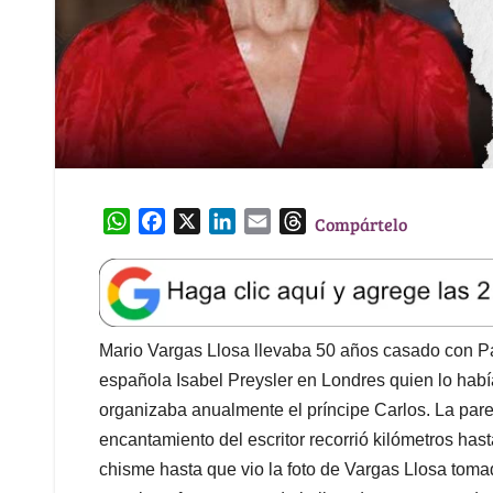
W
F
X
L
E
T
Compártelo
h
a
i
m
h
a
c
n
a
r
t
e
k
i
e
s
b
e
l
a
A
o
d
d
Mario Vargas Llosa llevaba 50 años casado con Pa
p
o
I
s
española Isabel Preysler en Londres quien lo había
p
k
n
organizaba anualmente el príncipe Carlos. La pare
encantamiento del escritor recorrió kilómetros has
chisme hasta que vio la foto de Vargas Llosa tom