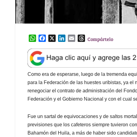
W
F
X
L
E
T
Compártelo
h
a
i
m
h
a
c
n
a
r
t
e
k
i
e
s
b
e
l
a
A
o
d
d
Como era de esperarse, luego de la tremenda equi
p
o
I
s
para la Federación de las huestes uribistas, ya e
p
k
n
renegociar el contrato de administración del Fondo
Federación y el Gobierno Nacional y con el cual se
Fue un sartal de equivocaciones y de saltos morta
previsiones que los cafeteros siempre tuvieron conf
Bahamón del Huila, a más de haber sido candidato 