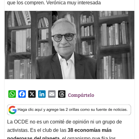
que los compren. Verónica muy interesada
W
F
X
L
E
T
Compártelo
h
a
i
m
h
a
c
n
a
r
t
e
k
i
e
La OCDE no es un comité de opinión ni un grupo de
s
b
e
l
a
activistas. Es el club de las
38 economías más
A
o
d
d
p
o
I
s
poderosas del planeta
, el organismo que fija los