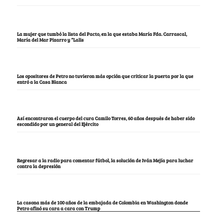
La mujer que tumbó la lista del Pacto, en la que estaba María Fda. Carrascal,
María del Mar Pizarro y “Lalis
Los opositores de Petro no tuvieron más opción que criticar la puerta por la que
entró a la Casa Blanca
Así encontraron el cuerpo del cura Camilo Torres, 60 años después de haber sido
escondido por un general del Ejército
Regresar a la radio para comentar fútbol, la solución de Iván Mejía para luchar
contra la depresión
La casona más de 100 años de la embajada de Colombia en Washington donde
Petro afinó su cara a cara con Trump