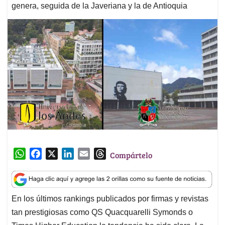
genera, seguida de la Javeriana y la de Antioquia
W
F
X
L
E
T
Compártelo
h
a
i
m
h
a
c
n
a
r
t
e
k
i
e
En los últimos rankings publicados por firmas y revistas
s
b
e
l
a
tan prestigiosas como QS Quacquarelli Symonds o
A
o
d
d