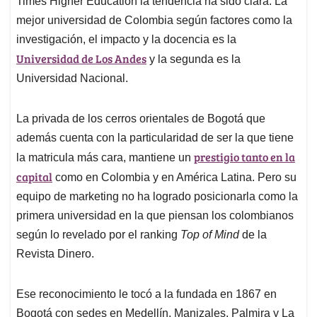
p
o
I
s
Times Higher Education la tendencia ha sido clara. La
p
k
n
mejor universidad de Colombia según factores como la
investigación, el impacto y la docencia es la
Universidad de Los Andes
y la segunda es la
Universidad Nacional.
La privada de los cerros orientales de Bogotá que
además cuenta con la particularidad de ser la que tiene
prestigio tanto en la
la matricula más cara, mantiene un
capital
como en Colombia y en América Latina. Pero su
equipo de marketing no ha logrado posicionarla como la
primera universidad en la que piensan los colombianos
según lo revelado por el ranking
Top of Mind
de la
Revista Dinero.
Ese reconocimiento le tocó a la fundada en 1867 en
Bogotá con sedes en Medellín, Manizales, Palmira y La