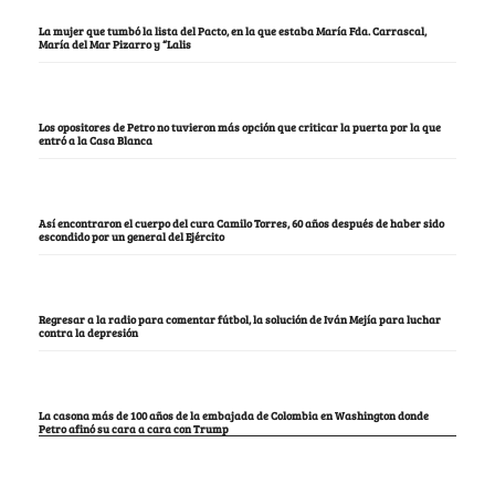
La mujer que tumbó la lista del Pacto, en la que estaba María Fda. Carrascal,
María del Mar Pizarro y “Lalis
Los opositores de Petro no tuvieron más opción que criticar la puerta por la que
entró a la Casa Blanca
Así encontraron el cuerpo del cura Camilo Torres, 60 años después de haber sido
escondido por un general del Ejército
Regresar a la radio para comentar fútbol, la solución de Iván Mejía para luchar
contra la depresión
La casona más de 100 años de la embajada de Colombia en Washington donde
Petro afinó su cara a cara con Trump