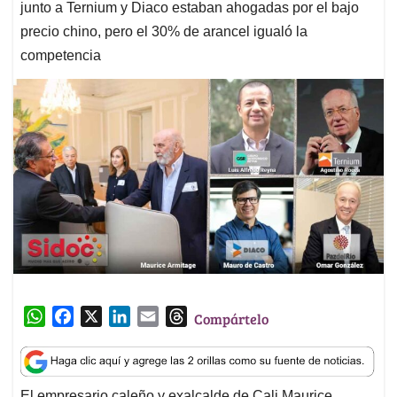
junto a Ternium y Diaco estaban ahogadas por el bajo
precio chino, pero el 30% de arancel igualó la
competencia
W
F
X
L
E
T
Compártelo
h
a
i
m
h
a
c
n
a
r
t
e
k
i
e
El empresario caleño y exalcalde de Cali Maurice