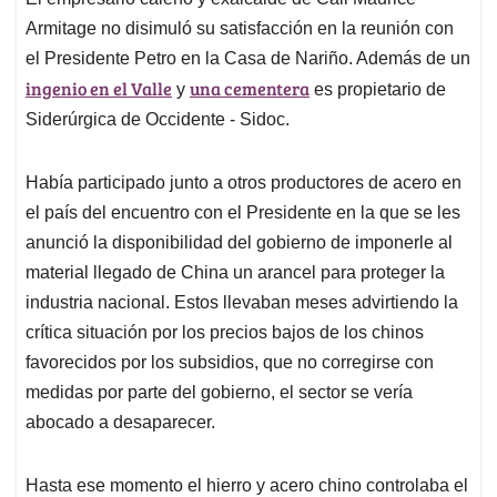
s
b
e
l
a
Armitage no disimuló su satisfacción en la reunión con
A
o
d
d
p
o
I
s
el Presidente Petro en la Casa de Nariño. Además de un
p
k
n
ingenio en el Valle
una cementera
y
es propietario de
Siderúrgica de Occidente - Sidoc.
Había participado junto a otros productores de acero en
el país del encuentro con el Presidente en la que se les
anunció la disponibilidad del gobierno de imponerle al
material llegado de China un arancel para proteger la
industria nacional. Estos llevaban meses advirtiendo la
crítica situación por los precios bajos de los chinos
favorecidos por los subsidios, que no corregirse con
medidas por parte del gobierno, el sector se vería
abocado a desaparecer.
Hasta ese momento el hierro y acero chino controlaba el