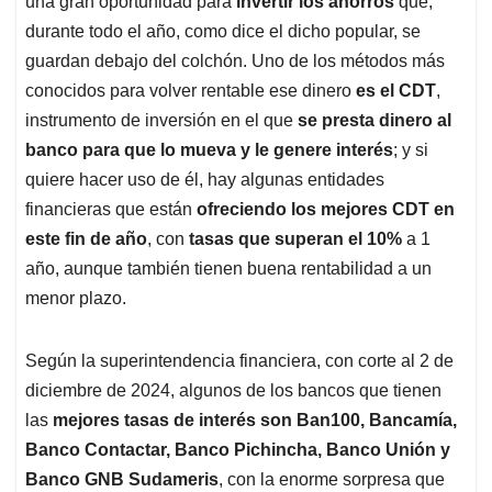
p
o
I
s
una gran oportunidad para
invertir los ahorros
que,
p
k
n
durante todo el año, como dice el dicho popular, se
guardan debajo del colchón. Uno de los métodos más
conocidos para volver rentable ese dinero
es el CDT
,
instrumento de inversión en el que
se presta dinero al
banco para que lo mueva y le genere interés
; y si
quiere hacer uso de él, hay algunas entidades
financieras que están
ofreciendo los mejores CDT en
este fin de año
, con
tasas que superan el 10%
a 1
año, aunque también tienen buena rentabilidad a un
menor plazo.
Según la superintendencia financiera, con corte al 2 de
diciembre de 2024, algunos de los bancos que tienen
las
mejores tasas de interés son Ban100, Bancamía,
Banco Contactar, Banco Pichincha, Banco Unión y
Banco GNB Sudameris
, con la enorme sorpresa que