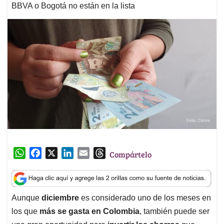
BBVA o Bogotá no están en la lista
W
F
X
L
E
T
Compártelo
h
a
i
m
h
a
c
n
a
r
t
e
k
i
e
Aunque
diciembre
es considerado uno de los meses en
s
b
e
l
a
los que
más se gasta en Colombia
, también puede ser
A
o
d
d