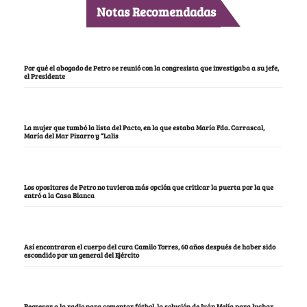
Notas Recomendadas
Por qué el abogado de Petro se reunió con la congresista que investigaba a su jefe,
el Presidente
La mujer que tumbó la lista del Pacto, en la que estaba María Fda. Carrascal,
María del Mar Pizarro y “Lalis
Los opositores de Petro no tuvieron más opción que criticar la puerta por la que
entró a la Casa Blanca
Así encontraron el cuerpo del cura Camilo Torres, 60 años después de haber sido
escondido por un general del Ejército
Regresar a la radio para comentar fútbol, la solución de Iván Mejía para luchar