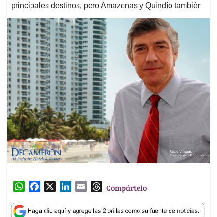
principales destinos, pero Amazonas y Quindío también
W
F
X
L
E
T
Compártelo
h
a
i
m
h
a
c
n
a
r