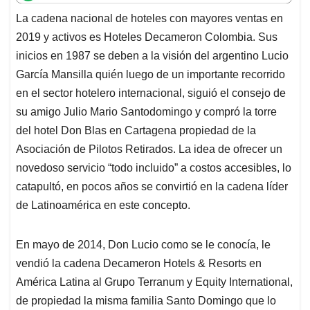
t
e
k
i
e
La cadena nacional de hoteles con mayores ventas en
s
b
e
l
a
2019 y activos es Hoteles Decameron Colombia. Sus
A
o
d
d
p
o
I
s
inicios en 1987 se deben a la visión del argentino Lucio
p
k
n
García Mansilla quién luego de un importante recorrido
en el sector hotelero internacional, siguió el consejo de
su amigo Julio Mario Santodomingo y compró la torre
del hotel Don Blas en Cartagena propiedad de la
Asociación de Pilotos Retirados. La idea de ofrecer un
novedoso servicio “todo incluido” a costos accesibles, lo
catapultó, en pocos años se convirtió en la cadena líder
de Latinoamérica en este concepto.
En mayo de 2014, Don Lucio como se le conocía, le
vendió la cadena Decameron Hotels & Resorts en
América Latina al Grupo Terranum y Equity International,
de propiedad la misma familia Santo Domingo que lo