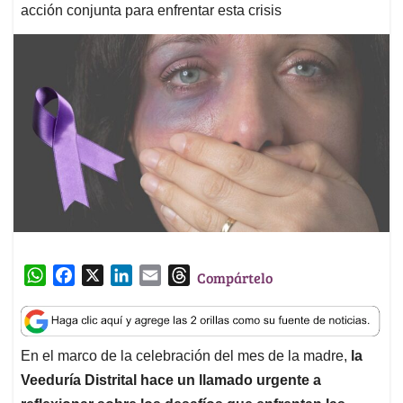
acción conjunta para enfrentar esta crisis
W
F
X
L
E
T
Compártelo
h
a
i
m
h
a
c
n
a
r
t
e
k
i
e
En el marco de la celebración del mes de la madre,
la
s
b
e
l
a
Veeduría Distrital hace un llamado urgente a
A
o
d
d