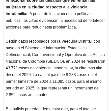
p
o
I
s
reflexionar sobre los desafíos que enfrentan las
p
k
n
mujeres en la ciudad respecto a la violencia
intrafamiliar.
A pesar de los avances en políticas
públicas, las cifras evidencian la necesidad de fortalecer
acciones para reducir esta problemática.
Según datos recopilados por la Veeduría Distrital, con
base en el Sistema de Información Estadística
Delincuencial, Contravencional y Operativo de la Policía
Nacional de Colombia (SIEDCO), en 2024 se registraron
43.771 casos de violencia intrafamiliar, la cifra más alta
desde el 2020. La capital pasó de 8.233 casos en el
primer trimestre de 2024 a 11.085 casos para el mismo
periodo en 2025, lo que representa un incremento de
2.852 casos adicionales.
El análisis por edad demuestra que, para el total de