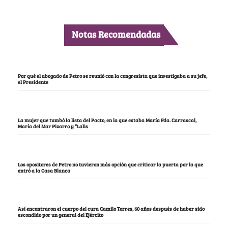
Notas Recomendadas
Por qué el abogado de Petro se reunió con la congresista que investigaba a su jefe,
el Presidente
La mujer que tumbó la lista del Pacto, en la que estaba María Fda. Carrascal,
María del Mar Pizarro y “Lalis
Los opositores de Petro no tuvieron más opción que criticar la puerta por la que
entró a la Casa Blanca
Así encontraron el cuerpo del cura Camilo Torres, 60 años después de haber sido
escondido por un general del Ejército