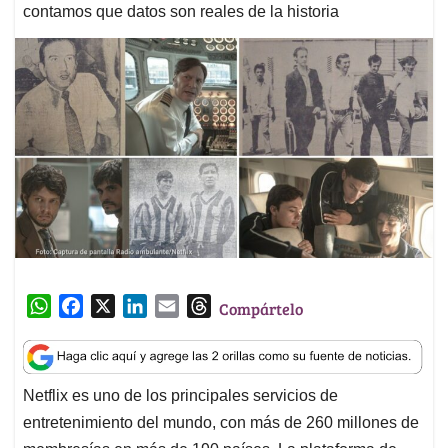
contamos que datos son reales de la historia
W
F
X
L
E
T
Compártelo
h
a
i
m
h
a
c
n
a
r
t
e
k
i
e
Netflix es uno de los principales servicios de
s
b
e
l
a
entretenimiento del mundo, con más de 260 millones de
A
o
d
d