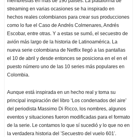
p
o
I
s
membresías en más de 190 países. La plataforma de
p
k
n
streaming en varias ocasiones se ha inspirado en
hechos reales colombianos para crear sus producciones
como lo fue el Caso de Andrés Colmenares, Andrés
Escobar, entre otras. Y a estas se sumó, el secuestro de
avión más largo de la historia de Latinoamérica. La
nueva serie colombiana de Netflix llegó a las pantallas
el 10 de abril y desde entonces se posiciona en el en el
puesto número uno de las 10 series más populares en
Colombia.
Aunque está inspirada en un hecho real y toma su
principal inspiración del libro ‘Los condenados del aire’
del periodista Massimo Di Ricco, los nombres, algunos
eventos y situaciones fueron modificadas para el formato
de la serie. Le contamos lo que sí sucedió y lo que no en
la verdadera historia del 'Secuestro del vuelo 601'.