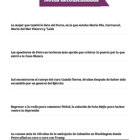
La mujer que tumbó la lista del Pacto, en la que estaba María Fda. Carrascal,
María del Mar Pizarro y “Lalis
Los opositores de Petro no tuvieron más opción que criticar la puerta por la que
entró a la Casa Blanca
Así encontraron el cuerpo del cura Camilo Torres, 60 años después de haber sido
escondido por un general del Ejército
Regresar a la radio para comentar fútbol, la solución de Iván Mejía para luchar
contra la depresión
La casona más de 100 años de la embajada de Colombia en Washington donde
Petro afinó su cara a cara con Trump