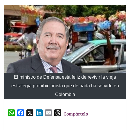
El ministro de Defensa está feliz de revivir la vieja
estrategia prohibicionista que de nada ha servido en
Colombia
W
F
X
L
E
T
Compártelo
h
a
i
m
h
a
c
n
a
r