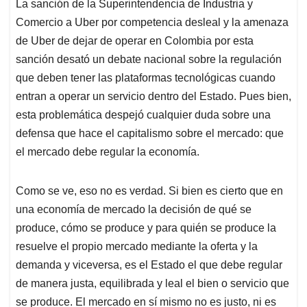
La sanción de la Superintendencia de Industria y
s
b
e
l
a
Comercio a Uber por competencia desleal y la amenaza
A
o
d
d
p
o
I
s
de Uber de dejar de operar en Colombia por esta
p
k
n
sanción desató un debate nacional sobre la regulación
que deben tener las plataformas tecnológicas cuando
entran a operar un servicio dentro del Estado. Pues bien,
esta problemática despejó cualquier duda sobre una
defensa que hace el capitalismo sobre el mercado: que
el mercado debe regular la economía.
Como se ve, eso no es verdad. Si bien es cierto que en
una economía de mercado la decisión de qué se
produce, cómo se produce y para quién se produce la
resuelve el propio mercado mediante la oferta y la
demanda y viceversa, es el Estado el que debe regular
de manera justa, equilibrada y leal el bien o servicio que
se produce. El mercado en sí mismo no es justo, ni es