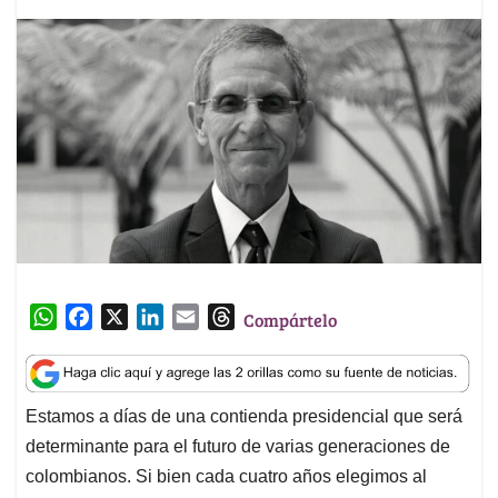
W
F
X
L
E
T
Compártelo
h
a
i
m
h
a
c
n
a
r
t
e
k
i
e
Estamos a días de una contienda presidencial que será
s
b
e
l
a
determinante para el futuro de varias generaciones de
A
o
d
d
p
o
I
s
colombianos. Si bien cada cuatro años elegimos al