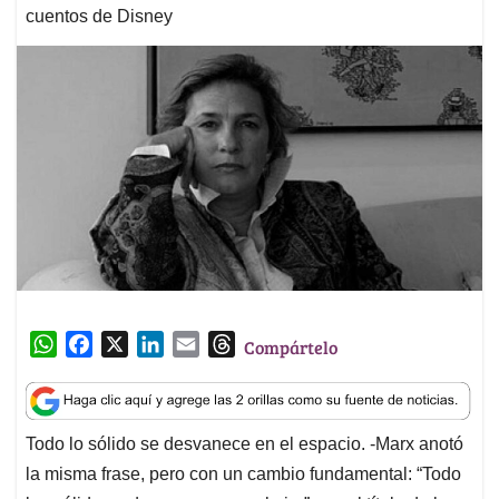
cuentos de Disney
W
F
X
L
E
T
Compártelo
h
a
i
m
h
a
c
n
a
r
t
e
k
i
e
Todo lo sólido se desvanece en el espacio. ­-Marx anotó
s
b
e
l
a
la misma frase, pero con un cambio fundamental: “Todo
A
o
d
d