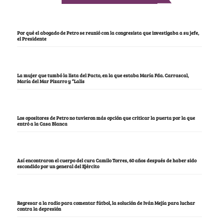
Por qué el abogado de Petro se reunió con la congresista que investigaba a su jefe,
el Presidente
La mujer que tumbó la lista del Pacto, en la que estaba María Fda. Carrascal,
María del Mar Pizarro y “Lalis
Los opositores de Petro no tuvieron más opción que criticar la puerta por la que
entró a la Casa Blanca
Así encontraron el cuerpo del cura Camilo Torres, 60 años después de haber sido
escondido por un general del Ejército
Regresar a la radio para comentar fútbol, la solución de Iván Mejía para luchar
contra la depresión