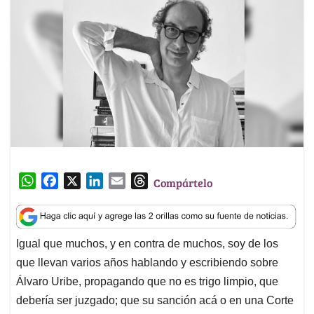
W
F
X
L
E
T
Compártelo
h
a
i
m
h
a
c
n
a
r
t
e
k
i
e
Igual que muchos, y en contra de muchos, soy de los
s
b
e
l
a
que llevan varios años hablando y escribiendo sobre
A
o
d
d
p
o
I
s
Álvaro Uribe, propagando que no es trigo limpio, que
p
k
n
debería ser juzgado; que su sanción acá o en una Corte