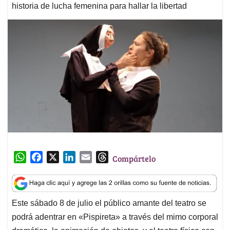
historia de lucha femenina para hallar la libertad
W
F
X
L
E
T
Compártelo
h
a
i
m
h
a
c
n
a
r
t
e
k
i
e
Este sábado 8 de julio el público amante del teatro se
s
b
e
l
a
podrá adentrar en «Pispireta» a través del mimo corporal
A
o
d
d