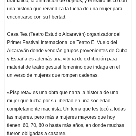
p
o
I
s
dramático, la animación de objetos, y el teatro físico con
p
k
n
una historia que reivindica la lucha de una mujer para
encontrarse con su libertad.
Casa Tea (Teatro Estudio Alcaraván) organizador del
Primer Festival Internacional de Teatro El Vuelo del
Alcaraván donde vendrán grupos provenientes de Cuba
y España es además una vitrina de exhibición para
material de teatro gestual femenino que indaga en el
universo de mujeres que rompen cadenas.
«Pispireta» es una obra que narra la historia de una
mujer que lucha por su libertad en una sociedad
completamente machista. Un tema que les tocó a todas
las mujeres, pero más a mujeres mayores que hoy
tienen 60, 70, 80 o hasta más años, en donde muchas
fueron obligadas a casarse.