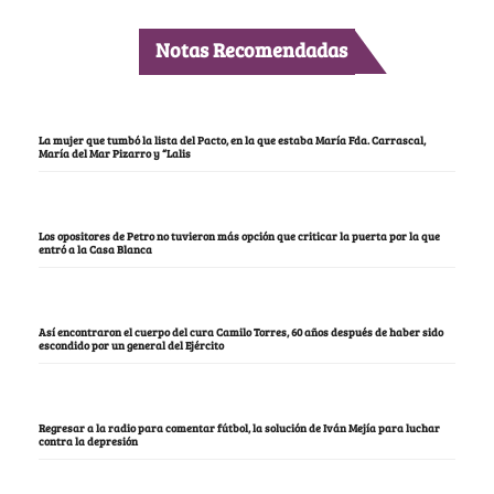
Notas Recomendadas
La mujer que tumbó la lista del Pacto, en la que estaba María Fda. Carrascal,
María del Mar Pizarro y “Lalis
Los opositores de Petro no tuvieron más opción que criticar la puerta por la que
entró a la Casa Blanca
Así encontraron el cuerpo del cura Camilo Torres, 60 años después de haber sido
escondido por un general del Ejército
Regresar a la radio para comentar fútbol, la solución de Iván Mejía para luchar
contra la depresión