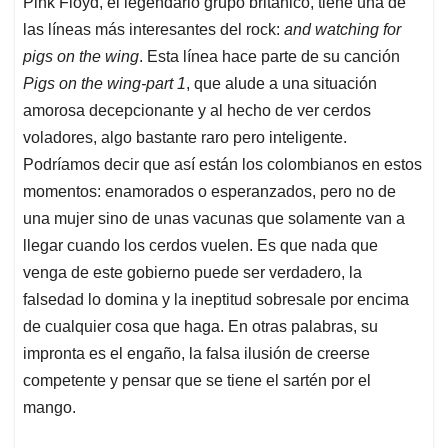
Pink Floyd, el legendario grupo británico, tiene una de
s
b
e
l
a
las líneas más interesantes del rock:
and watching for
A
o
d
d
p
o
I
s
pigs on the wing
. Esta línea hace parte de su canción
p
k
n
Pigs on the wing-part 1
, que alude a una situación
amorosa decepcionante y al hecho de ver cerdos
voladores, algo bastante raro pero inteligente.
Podríamos decir que así están los colombianos en estos
momentos: enamorados o esperanzados, pero no de
una mujer sino de unas vacunas que solamente van a
llegar cuando los cerdos vuelen. Es que nada que
venga de este gobierno puede ser verdadero, la
falsedad lo domina y la ineptitud sobresale por encima
de cualquier cosa que haga. En otras palabras, su
impronta es el engaño, la falsa ilusión de creerse
competente y pensar que se tiene el sartén por el
mango.