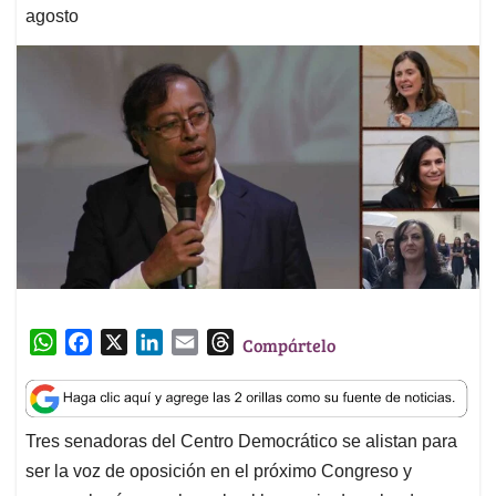
agosto
W
F
X
L
E
T
Compártelo
h
a
i
m
h
a
c
n
a
r
t
e
k
i
e
Tres senadoras del Centro Democrático se alistan para
s
b
e
l
a
ser la voz de oposición en el próximo Congreso y
A
o
d
d