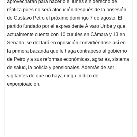
p
o
I
s
aprovecharán para hacerlo el lunes sin derecho de
p
k
n
réplica pues no será alocución después de la posesión
de Gustavo Petro el próximo domingo 7 de agosto. El
partido fundado por el expresidente Álvaro Uribe y que
actualmente cuenta con 10 curules en Cámara y 13 en
Senado, se declaró en oposición convirtiéndose así en
la primera bacanda que le haga contrapeso al gobierno
de Petro y a sus reformas económicas, agrarias, sistema
de salud, la polícia y pensionales. Además de ser
vigilantes de que no haya ningu inidico de
exporpioaicion.