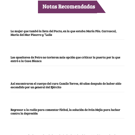
Notas Recomendadas
La mujer que tumbó la lista del Pacto, en la que estaba María Fda. Carrascal,
María del Mar Pizarro y “Lalis
Los opositores de Petro no tuvieron más opción que criticar la puerta por la que
entró a la Casa Blanca
Así encontraron el cuerpo del cura Camilo Torres, 60 años después de haber sido
escondido por un general del Ejército
Regresar a la radio para comentar fútbol, la solución de Iván Mejía para luchar
contra la depresión