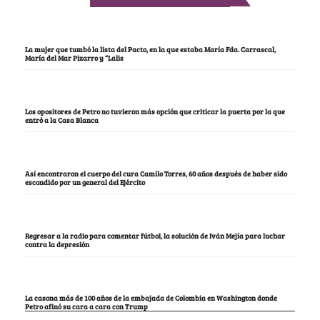
La mujer que tumbó la lista del Pacto, en la que estaba María Fda. Carrascal,
María del Mar Pizarro y “Lalis
Los opositores de Petro no tuvieron más opción que criticar la puerta por la que
entró a la Casa Blanca
Así encontraron el cuerpo del cura Camilo Torres, 60 años después de haber sido
escondido por un general del Ejército
Regresar a la radio para comentar fútbol, la solución de Iván Mejía para luchar
contra la depresión
La casona más de 100 años de la embajada de Colombia en Washington donde
Petro afinó su cara a cara con Trump