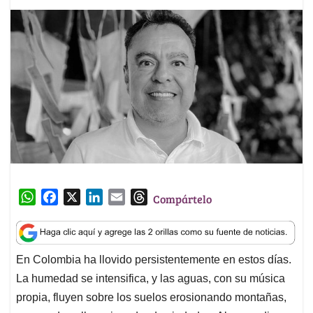
W
F
X
L
E
T
Compártelo
h
a
i
m
h
a
c
n
a
r
t
e
k
i
e
En Colombia ha llovido persistentemente en estos días.
s
b
e
l
a
La humedad se intensifica, y las aguas, con su música
A
o
d
d
p
o
I
s
propia, fluyen sobre los suelos erosionando montañas,