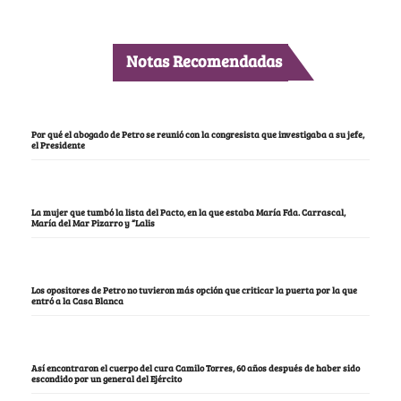
Notas Recomendadas
Por qué el abogado de Petro se reunió con la congresista que investigaba a su jefe,
el Presidente
La mujer que tumbó la lista del Pacto, en la que estaba María Fda. Carrascal,
María del Mar Pizarro y “Lalis
Los opositores de Petro no tuvieron más opción que criticar la puerta por la que
entró a la Casa Blanca
Así encontraron el cuerpo del cura Camilo Torres, 60 años después de haber sido
escondido por un general del Ejército