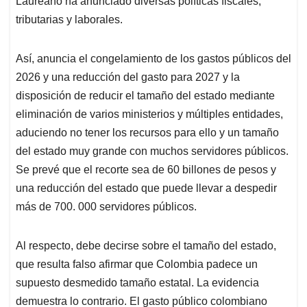
Laureano ha anunciado diversas políticas fiscales,
A
o
d
d
p
o
I
s
tributarias y laborales.
p
k
n
Así, anuncia el congelamiento de los gastos públicos del
2026 y una reducción del gasto para 2027 y la
disposición de reducir el tamaño del estado mediante
eliminación de varios ministerios y múltiples entidades,
aduciendo no tener los recursos para ello y un tamaño
del estado muy grande con muchos servidores públicos.
Se prevé que el recorte sea de 60 billones de pesos y
una reducción del estado que puede llevar a despedir
más de 700. 000 servidores públicos.
Al respecto, debe decirse sobre el tamaño del estado,
que resulta falso afirmar que Colombia padece un
supuesto desmedido tamaño estatal. La evidencia
demuestra lo contrario. El gasto público colombiano