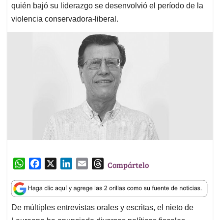
quién bajó su liderazgo se desenvolvió el período de la
violencia conservadora-liberal.
W
F
X
L
E
T
Compártelo
h
a
i
m
h
a
c
n
a
r
t
e
k
i
e
De múltiples entrevistas orales y escritas, el nieto de
s
b
e
l
a