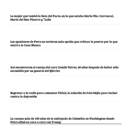
La mujer que tumbó la lista del Pacto, en la que estaba María Fda. Carrascal,
María del Mar Pizarro y “Lalis
Los opositores de Petro no tuvieron más opción que criticar la puerta por la que
entró a la Casa Blanca
Así encontraron el cuerpo del cura Camilo Torres, 60 años después de haber sido
escondido por un general del Ejército
Regresar a la radio para comentar fútbol, la solución de Iván Mejía para luchar
contra la depresión
La casona más de 100 años de la embajada de Colombia en Washington donde
Petro afinó su cara a cara con Trump