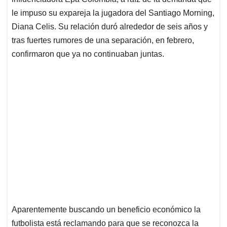
A
o
d
d
p
o
I
s
le impuso su expareja la jugadora del Santiago Morning,
p
k
n
Diana Celis. Su relación duró alrededor de seis años y
tras fuertes rumores de una separación, en febrero,
confirmaron que ya no continuaban juntas.
Aparentemente buscando un beneficio económico la
futbolista está reclamando para que se reconozca la