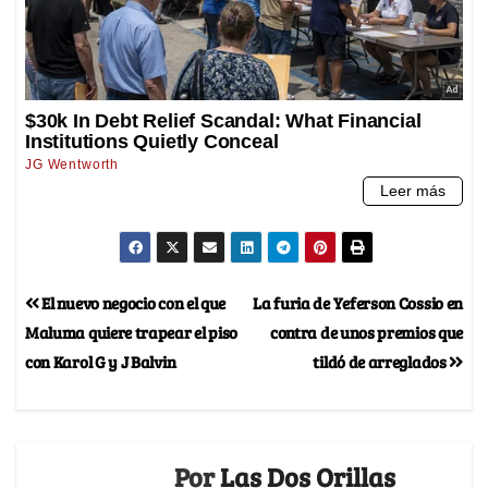
El nuevo negocio con el que
La furia de Yeferson Cossio en
Maluma quiere trapear el piso
contra de unos premios que
con Karol G y J Balvin
tildó de arreglados
Por
Las Dos Orillas