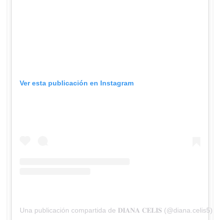
Ver esta publicación en Instagram
Una publicación compartida de 𝐃𝐈𝐀𝐍𝐀 𝐂𝐄𝐋𝐈𝐒 (@diana.celis5)