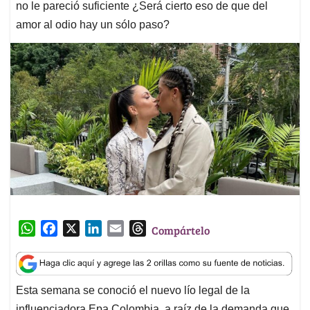
no le pareció suficiente ¿Será cierto eso de que del
amor al odio hay un sólo paso?
W
F
X
L
E
T
Compártelo
h
a
i
m
h
a
c
n
a
r
t
e
k
i
e
Esta semana se conoció el nuevo lío legal de la
s
b
e
l
a
influenciadora Epa Colombia, a raíz de la demanda que