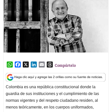
W
F
X
L
E
T
Compártelo
h
a
i
m
h
a
c
n
a
r
t
e
k
i
e
Colombia es una república constitucional donde la
s
b
e
l
a
guardia de sus instituciones y el cumplimiento de las
A
o
d
d
p
o
I
s
normas vigentes y del respeto ciudadano residen, al
p
k
n
menos teóricamente, en los cuerpos uniformados,