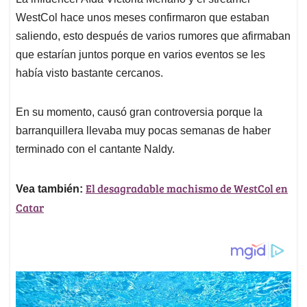
s
b
e
l
a
WestCol hace unos meses confirmaron que estaban
A
o
d
d
p
o
I
s
saliendo, esto después de varios rumores que afirmaban
p
k
n
que estarían juntos porque en varios eventos se les
había visto bastante cercanos.
En su momento, causó gran controversia porque la
barranquillera llevaba muy pocas semanas de haber
terminado con el cantante Naldy.
El desagradable machismo de WestCol en
Vea también:
Catar