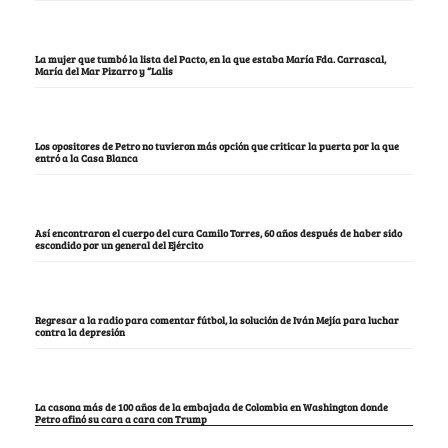
La mujer que tumbó la lista del Pacto, en la que estaba María Fda. Carrascal,
María del Mar Pizarro y “Lalis
Los opositores de Petro no tuvieron más opción que criticar la puerta por la que
entró a la Casa Blanca
Así encontraron el cuerpo del cura Camilo Torres, 60 años después de haber sido
escondido por un general del Ejército
Regresar a la radio para comentar fútbol, la solución de Iván Mejía para luchar
contra la depresión
La casona más de 100 años de la embajada de Colombia en Washington donde
Petro afinó su cara a cara con Trump