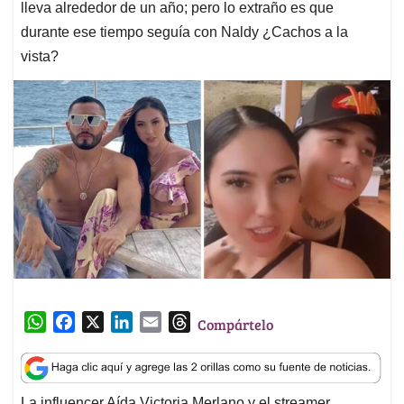
lleva alrededor de un año; pero lo extraño es que
durante ese tiempo seguía con Naldy ¿Cachos a la
vista?
W
F
X
L
E
T
Compártelo
h
a
i
m
h
a
c
n
a
r
t
e
k
i
e
La influencer Aída Victoria Merlano y el streamer