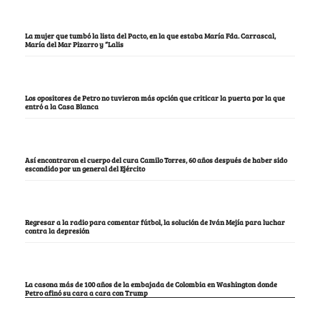
La mujer que tumbó la lista del Pacto, en la que estaba María Fda. Carrascal,
María del Mar Pizarro y “Lalis
Los opositores de Petro no tuvieron más opción que criticar la puerta por la que
entró a la Casa Blanca
Así encontraron el cuerpo del cura Camilo Torres, 60 años después de haber sido
escondido por un general del Ejército
Regresar a la radio para comentar fútbol, la solución de Iván Mejía para luchar
contra la depresión
La casona más de 100 años de la embajada de Colombia en Washington donde
Petro afinó su cara a cara con Trump