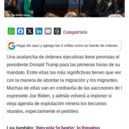
W
F
X
L
E
T
Compártelo
h
a
i
m
h
a
c
n
a
r
t
e
k
i
e
Una avalancha de órdenes ejecutivas tiene previstas el
s
b
e
l
a
presidente Donald Trump para las primeras horas de su
A
o
d
d
p
o
I
s
mandato. Entre ellas las más significtivas tienen que ver
p
k
n
con la manera de abordar la migración y los migrantes.
Muchas de ellas van en contravóa de las aaccoones de l
expresiete Joe Biden, y admás volverá a imponer si
vieja agenda de explotación minera los trecursos
nturales, especialmente el petróleo.
Esto vale 'la bestia', la limusina
Lea también: