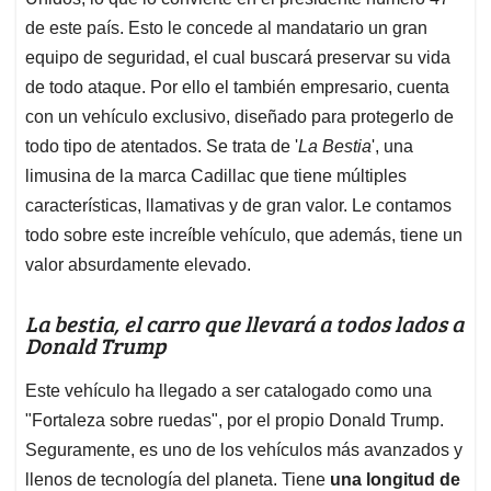
A
o
d
d
p
o
I
s
de este país. Esto le concede al mandatario un gran
p
k
n
equipo de seguridad, el cual buscará preservar su vida
de todo ataque. Por ello el también empresario, cuenta
con un vehículo exclusivo, diseñado para protegerlo de
todo tipo de atentados. Se trata de '
La Bestia
', una
limusina de la marca Cadillac que tiene múltiples
características, llamativas y de gran valor. Le contamos
todo sobre este increíble vehículo, que además, tiene un
valor absurdamente elevado.
La bestia, el carro que llevará a todos lados a
Donald Trump
Este vehículo ha llegado a ser catalogado como una
"Fortaleza sobre ruedas", por el propio Donald Trump.
Seguramente, es uno de los vehículos más avanzados y
llenos de tecnología del planeta. Tiene
una longitud de