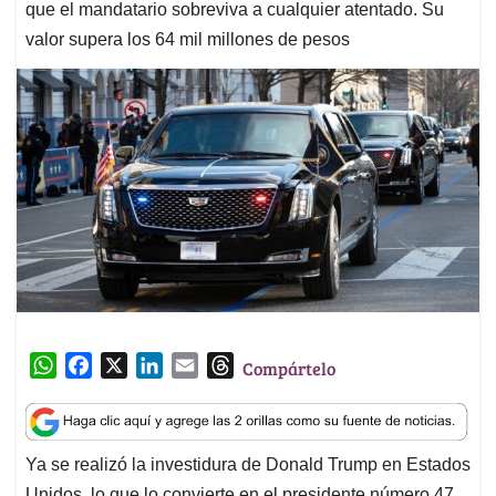
que el mandatario sobreviva a cualquier atentado. Su
valor supera los 64 mil millones de pesos
W
F
X
L
E
T
Compártelo
h
a
i
m
h
a
c
n
a
r
t
e
k
i
e
Ya se realizó la investidura de Donald Trump en Estados
s
b
e
l
a
Unidos, lo que lo convierte en el presidente número 47