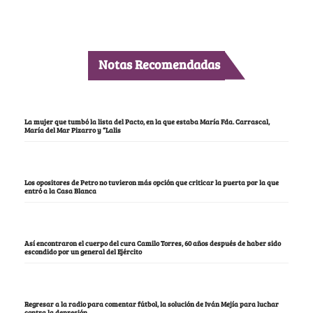
Notas Recomendadas
La mujer que tumbó la lista del Pacto, en la que estaba María Fda. Carrascal,
María del Mar Pizarro y “Lalis
Los opositores de Petro no tuvieron más opción que criticar la puerta por la que
entró a la Casa Blanca
Así encontraron el cuerpo del cura Camilo Torres, 60 años después de haber sido
escondido por un general del Ejército
Regresar a la radio para comentar fútbol, la solución de Iván Mejía para luchar
contra la depresión