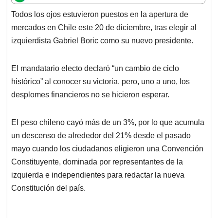
t
e
k
i
e
Todos los ojos estuvieron puestos en la apertura de
s
b
e
l
a
mercados en Chile este 20 de diciembre, tras elegir al
A
o
d
d
p
o
I
s
izquierdista Gabriel Boric como su nuevo presidente.
p
k
n
El mandatario electo declaró “un cambio de ciclo
histórico” al conocer su victoria, pero, uno a uno, los
desplomes financieros no se hicieron esperar.
El peso chileno cayó más de un 3%, por lo que acumula
un descenso de alrededor del 21% desde el pasado
mayo cuando los ciudadanos eligieron una Convención
Constituyente, dominada por representantes de la
izquierda e independientes para redactar la nueva
Constitución del país.