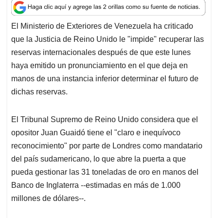
a
c
n
a
r
t
e
k
i
e
El Ministerio de Exteriores de Venezuela ha criticado
s
b
e
l
a
que la Justicia de Reino Unido le "impide" recuperar las
A
o
d
d
p
o
I
s
reservas internacionales después de que este lunes
p
k
n
haya emitido un pronunciamiento en el que deja en
manos de una instancia inferior determinar el futuro de
dichas reservas.
El Tribunal Supremo de Reino Unido considera que el
opositor Juan Guaidó tiene el "claro e inequívoco
reconocimiento" por parte de Londres como mandatario
del país sudamericano, lo que abre la puerta a que
pueda gestionar las 31 toneladas de oro en manos del
Banco de Inglaterra --estimadas en más de 1.000
millones de dólares--.