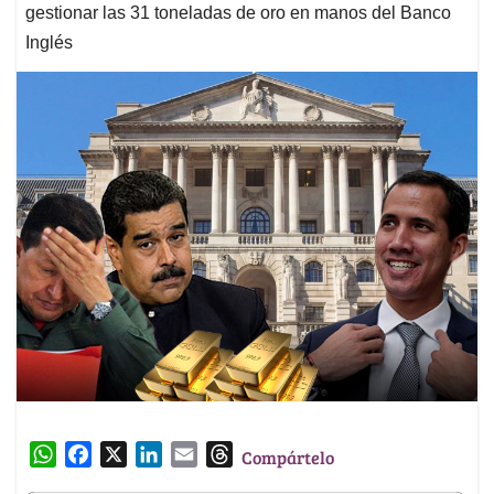
gestionar las 31 toneladas de oro en manos del Banco
Inglés
W
F
X
L
E
T
Compártelo
h
a
i
m
h