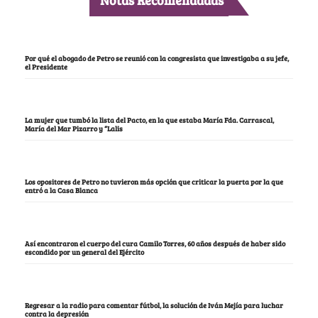
Notas Recomendadas
Por qué el abogado de Petro se reunió con la congresista que investigaba a su jefe,
el Presidente
La mujer que tumbó la lista del Pacto, en la que estaba María Fda. Carrascal,
María del Mar Pizarro y “Lalis
Los opositores de Petro no tuvieron más opción que criticar la puerta por la que
entró a la Casa Blanca
Así encontraron el cuerpo del cura Camilo Torres, 60 años después de haber sido
escondido por un general del Ejército
Regresar a la radio para comentar fútbol, la solución de Iván Mejía para luchar
contra la depresión