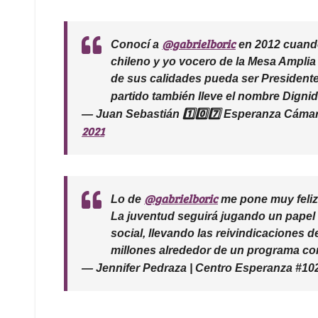
@gabrielboric
Conocí a
en 2012 cuando
chileno y yo vocero de la Mesa Amplia 
de sus calidades pueda ser Presidente
partido también lleve el nombre Digni
— Juan Sebastián 1️⃣0️⃣7️⃣ Esperanza Cám
2021
@gabrielboric
Lo de
me pone muy feliz
La juventud seguirá jugando un papel 
social, llevando las reivindicaciones d
millones alrededor de un programa cont
— Jennifer Pedraza | Centro Esperanza #10