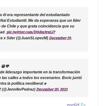
 él era representante del estudiantado
Nal Estudiantil. Me da esperanza que un líder
 de Chile y que grata coincidencia que su
pic.twitter.com/D0dm3rxLi7
dad.
December 19,
ara x Sder (@JuanSLopezM)
 😁💜
de liderazgo importante en la transformación
e las calles a todos los escenarios. Boric juntó
ra la política neoliberal ✊
December 20, 2021
2 (@JenniferPedraz)