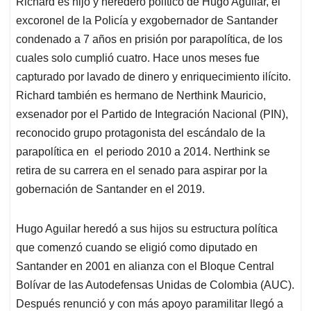
Richard es hijo y heredero político de Hugo Aguilar, el
s
b
e
l
a
excoronel de la Policía y exgobernador de Santander
A
o
d
d
p
o
I
s
condenado a 7 años en prisión por parapolítica, de los
p
k
n
cuales solo cumplió cuatro. Hace unos meses fue
capturado por lavado de dinero y enriquecimiento ilícito.
Richard también es hermano de Nerthink Mauricio,
exsenador por el Partido de Integración Nacional (PIN),
reconocido grupo protagonista del escándalo de la
parapolítica en el periodo 2010 a 2014. Nerthink se
retira de su carrera en el senado para aspirar por la
gobernación de Santander en el 2019.
Hugo Aguilar heredó a sus hijos su estructura política
que comenzó cuando se eligió como diputado en
Santander en 2001 en alianza con el Bloque Central
Bolívar de las Autodefensas Unidas de Colombia (AUC).
Después renunció y con más apoyo paramilitar llegó a