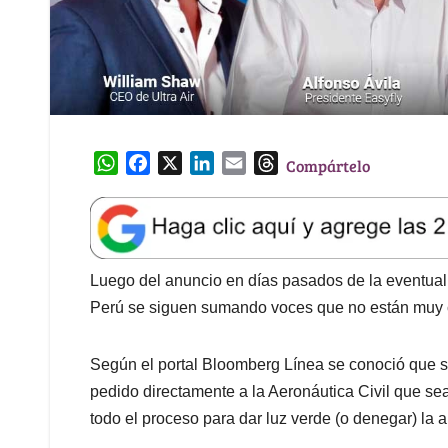
W
F
X
L
E
T
Compártelo
h
a
i
m
h
a
c
n
a
r
t
e
k
i
e
s
b
e
l
a
A
o
d
d
Luego del anuncio en días pasados de la eventual 
p
o
I
s
Perú se siguen sumando voces que no están muy c
p
k
n
Según el portal Bloomberg Línea se conoció que s
pedido directamente a la Aeronáutica Civil que se
todo el proceso para dar luz verde (o denegar) la a